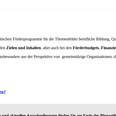
päischen Förderprogramme für die Themenfelder berufliche Bildung, Qual
 den
Zielen und Inhalten
, aber auch bei den
Förderbudgets
,
Finanzi
insbesondere aus der Perspektive von gemeinnützige Organisationen, d
ren?
n und aktuellen Ausschreibungen finden Sie am Ende des Blogarti