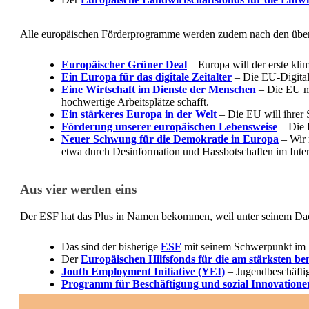
Alle europäischen Förderprogramme werden zudem nach den über
Europäischer Grüner Deal
– Europa will der erste kli
Ein Europa für das digitale Zeitalter
– Die EU-Digitals
Eine Wirtschaft im Dienste der Menschen
– Die EU mu
hochwertige Arbeitsplätze schafft.
Ein stärkeres Europa in der Welt
– Die EU will ihrer S
Förderung unserer europäischen Lebensweise
– Die E
Neuer Schwung für die Demokratie in Europa
– Wir 
etwa durch Desinformation und Hassbotschaften im Inter
Aus vier werden eins
Der ESF hat das Plus in Namen bekommen, weil unter seinem Dach
Das sind der bisherige
ESF
mit seinem Schwerpunkt im Be
Der
Europäischen Hilfsfonds für die am stärksten b
Jouth Employment Initiative (YEI)
– Jugendbeschäftig
Programm für Beschäftigung und sozial Innovatione