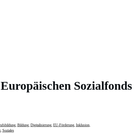
 Europäischen Sozialfonds
ufsbildung
,
Bildung
,
Digitalisierung
,
EU-Förderung
,
Inklusion
,
g
,
Soziales