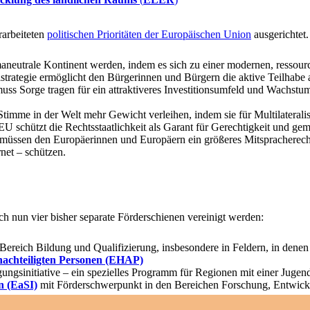
arbeiteten
politischen Prioritäten der Europäischen Union
ausgerichtet.
maneutrale Kontinent werden, indem es sich zu einer modernen, ressourc
trategie ermöglicht den Bürgerinnen und Bürgern die aktive Teilhabe 
ss Sorge tragen für ein attraktiveres Investitionsumfeld und Wachst
timme in der Welt mehr Gewicht verleihen, indem sie für Multilateralis
U schützt die Rechtsstaatlichkeit als Garant für Gerechtigkeit und g
müssen den Europäerinnen und Europäern ein größeres Mitspracherech
net – schützen.
 nun vier bisher separate Förderschienen vereinigt werden:
reich Bildung und Qualifizierung, insbesondere in Feldern, in denen d
enachteiligten Personen (EHAP)
ungsinitiative – ein spezielles Programm für Regionen mit einer Jugen
n (EaSI)
mit Förderschwerpunkt in den Bereichen Forschung, Entwick