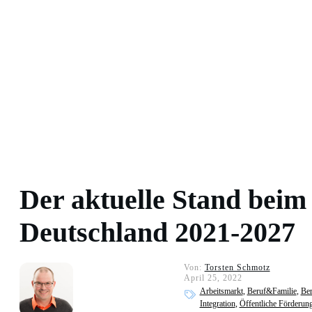
Der aktuelle Stand beim
Deutschland 2021-2027
Von:
Torsten Schmotz
April 25, 2022
Arbeitsmarkt
,
Beruf&Familie
,
Ber
Integration
,
Öffentliche Förderun