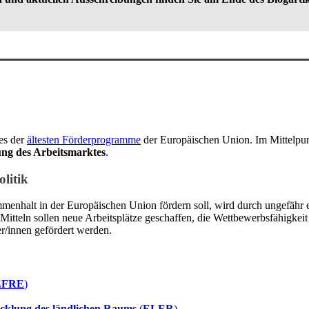
es der
ältesten Förderprogramme
der Europäischen Union. Im Mittelpun
ng des Arbeitsmarktes
.
litik
mmenhalt in der Europäischen Union fördern soll, wird durch ungefähr e
Mitteln sollen neue Arbeitsplätze geschaffen, die Wettbewerbsfähigke
r/innen gefördert werden.
EFRE
)
icklung des ländlichen Raums
(
ELER
)