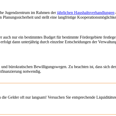
liche Jugendzentrum im Rahmen der
jährlichen Haushaltsverhandlungen
nungssicherheit und stellt eine langfristige Kooperationsmöglichkei
r auch nur ein bestimmtes Budget für bestimmte Fördergebiete festlege
l erfolgt dann unterjährig durch einzelne Entscheidungen der Verwalt
en und bürokratischen Bewilligungswegen. Zu beachten ist, dass sich de
enfinanzierung notwendig.
en die Gelder oft nur langsam! Versuchen Sie entsprechende Liquiditäts