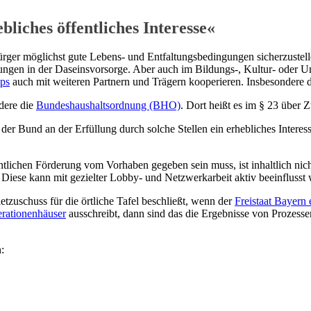
liches öffentliches Interesse«
ürger möglichst gute Lebens- und Entfaltungsbedingungen sicherzustell
ungen in der Daseinsvorsorge. Aber auch im Bildungs-, Kultur- oder Umw
ips
auch mit weiteren Partnern und Trägern kooperieren. Insbesondere d
dere die
Bundeshaushaltsordnung (BHO)
. Dort heißt es im § 23 über
 Bund an der Erfüllung durch solche Stellen ein erhebliches Interess
fentlichen Förderung vom Vorhaben gegeben sein muss, ist inhaltlich nic
. Diese kann mit gezielter Lobby- und Netzwerkarbeit aktiv beeinflusst
zuschuss für die örtliche Tafel beschließt, wenn der
Freistaat Bayern
rationenhäuser
ausschreibt, dann sind das die Ergebnisse von Prozesse
: