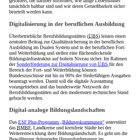
gefördert, die darüber informiert, wie lange Lebensmittel
tatsächlich haltbar sind und wie deren Genießbarkeit sicher
beurteilt werden kann.
Digitalisierung in der beruflichen Ausbildung
Überbetriebliche Berufsbildungsstätten (
ÜBS
) leisten einen
zentralen Beitrag zur Qualitätssicherung in der beruflichen
Ausbildung im Dualen System und in der beruflichen Fort-
und Weiterbildung und stellen eine flächendeckende
Bildungsinfrastruktur auf hohem Niveau sicher. Im Rahmen
der
Sonderförderung zur Digitalisierung von
ÜBS
für den
Bereich der Fort- und Weiterbildung können
Bundeszuschüsse mit bis zu 90% der förderfähigen Ausgaben
beantragt werden. Damit soll die digitale Ausstattung
vorangetrieben und das bundesweite Netzwerk der
Berufsbildungsstätten auf den modernsten technischen Stand
gebracht werden.
Digital-analoge Bildungslandschaften
Das
ESF Plus-Programm „Bildungskommunen“
unterstützt
das
BMBF
, Landkreise und kreisfreie Städte bei der
Weiterentwicklung ihrer Bildungslandschaft. Es geht um die
Bewältigung drängender Herausforderungen im