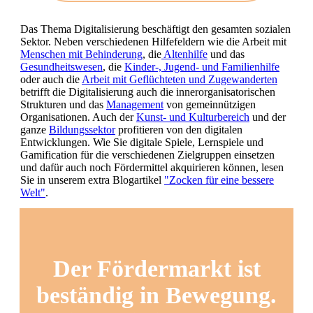
Das Thema Digitalisierung beschäftigt den gesamten sozialen
Sektor. Neben verschiedenen Hilfefeldern wie die Arbeit mit
Menschen mit Behinderung
, die
Altenhilfe
und das
Gesundheitswesen
, die
Kinder-, Jugend- und Familienhilfe
oder auch die
Arbeit mit Geflüchteten und Zugewanderten
betrifft die Digitalisierung auch die innerorganisatorischen
Strukturen und das
Management
von gemeinnützigen
Organisationen. Auch der
Kunst- und Kulturbereich
und der
ganze
Bildungssektor
profitieren von den digitalen
Entwicklungen. Wie Sie digitale Spiele, Lernspiele und
Gamification für die verschiedenen Zielgruppen einsetzen
und dafür auch noch Fördermittel akquirieren können, lesen
Sie in unserem extra Blogartikel
"Zocken für eine bessere
Welt"
.
Der Fördermarkt ist
beständig in Bewegung.