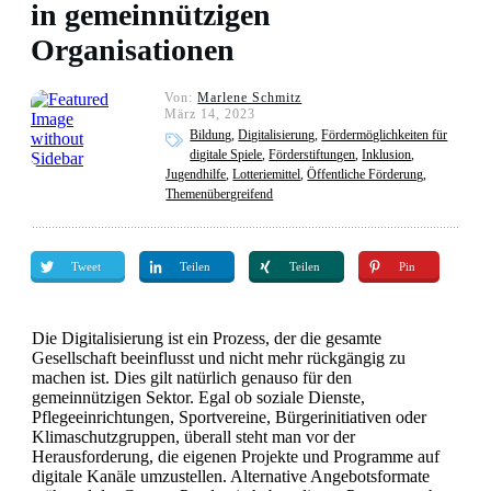
in gemeinnützigen
Organisationen
Von:
Marlene Schmitz
März 14, 2023
Bildung
,
Digitalisierung
,
Fördermöglichkeiten für
digitale Spiele
,
Förderstiftungen
,
Inklusion
,
Jugendhilfe
,
Lotteriemittel
,
Öffentliche Förderung
,
Themenübergreifend
Tweet
Teilen
Teilen
Pin
Die Digitalisierung ist ein Prozess, der die gesamte
Gesellschaft beeinflusst und nicht mehr rückgängig zu
machen ist. Dies gilt natürlich genauso für den
gemeinnützigen Sektor. Egal ob soziale Dienste,
Pflegeeinrichtungen, Sportvereine, Bürgerinitiativen oder
Klimaschutzgruppen, überall steht man vor der
Herausforderung, die eigenen Projekte und Programme auf
digitale Kanäle umzustellen. Alternative Angebotsformate