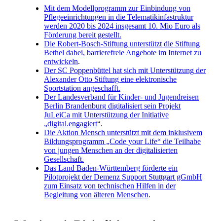
Mit dem Modellprogramm zur Einbindung von
Pflegeeinrichtungen in die Telematikinfastruktur
werden 2020 bis 2024 insgesamt 10. Mio Euro als
Förderung bereit gestellt.
Die Robert-Bosch-Stiftung unterstützt die Stiftung
Bethel dabei, barrierefreie Angebote im Internet zu
entwickeln
.
Der SC Poppenbüttel hat sich mit Unterstützung der
Alexander Otto Stiftung eine elektronische
Sportstation angeschafft.
Der Landesverband für Kinder- und Jugendreisen
Berlin Brandenburg digitalisiert sein Projekt
JuLeiCa mit Unterstützung der Initiative
„digital.engagiert
“.
Die Aktion Mensch unterstützt mit dem inklusivem
Bildungsprogramm „Code your Life“ die Teilhabe
von jungen Menschen an der digitalisierten
Gesellschaft.
Das Land Baden-Württemberg förderte ein
Pilotprojekt der Demenz Support Stuttgart gGmbH
zum Einsatz von technischen Hilfen in der
Begleitung von älteren Menschen
.