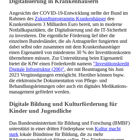
Digitalisierung in Krankenhäusern
Angesichts der COVID-19-Entwicklung stellte der Bund im
Rahmen des
Zukunftsprogramms Krankenhäuser
den
Krankenhäusern 3 Milliarden Euro bereit, um in moderne
Notfallkapazitäten, die Digitalisierung und die IT-Sicherheit
zu investieren. Die eigentliche Förderung lief über die
einzelnen Bundesländer, die als Antragsteller fungierten und
dabei selbst oder zusammen mit dem Kranken­haus­träger
einen Eigenanteil von mindestens 30 % der Investitions­kosten
übernehmen müssen. Zur Unterstützung beim Eigenanteil
bietet die KfW einen Förderkredit namens
"Investitions­kredit
Digitale Infra­struktur (206)"
, der mit Beantragung bis Juni
2023 Vergünstigungen ermöglicht. Hierüber können bspw.
die elektronische Dokumentation von Pflege- und
Behandlungs­leistungen oder auch ein digitales Medikations­
management gefördert werden.
Digitale Bildung und Kulturförderung für
Kinder und Jugendliche
Das Bundesministerium für Bildung und Forschung (BMBF)
unterstützt in einer dritten Förderphase von
Kultur macht
stark
lokale Bündnisse für Bildung, die zu mehr
Bildungsgerechtigkeit führen sollen. Das Förderprogramm